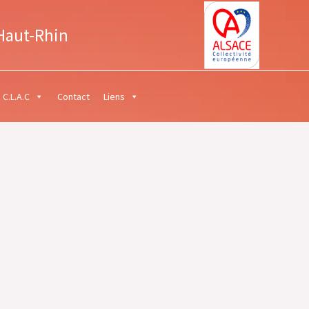
Haut-Rhin
C.L.A.C
Contact
Liens