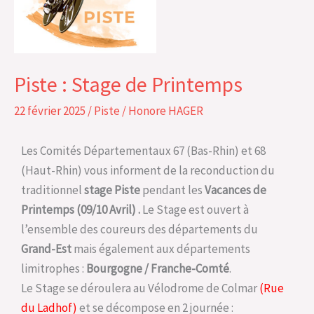
Printemps
Piste : Stage de Printemps
22 février 2025
/
Piste
/
Honore HAGER
Les Comités Départementaux 67 (Bas-Rhin) et 68
(Haut-Rhin) vous informent de la reconduction du
traditionnel
stage Piste
pendant les
Vacances de
Printemps (09/10 Avril) .
Le Stage est ouvert à
l’ensemble des coureurs des départements du
Grand-Est
mais également aux départements
limitrophes :
Bourgogne / Franche-Comté
.
Le Stage se déroulera au Vélodrome de Colmar
(Rue
du Ladhof)
et se décompose en 2 journée :