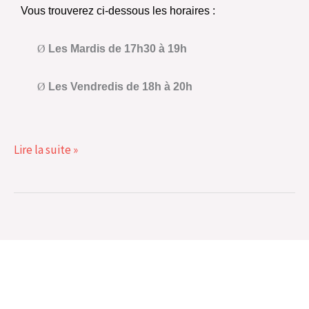
Vous trouverez ci-dessous les horaires :
Ø
Les Mardis de 17h30 à 19h
Ø
Les Vendredis de 18h à 20h
Lire la suite »
Comité Départemental de Cyclisme du Haut-Rhin
12, rue Saegmatt - 68140 STOSSWIHR
Tél. : 03.89.22.00.17